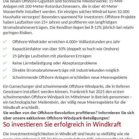
Die neuen Offshore-Giganten sind technische Meisterwerke: 15-MW-
Anlagen mit 200-Meter-Rotordurchmessern, die in über 40 Meter
Wassertiefe installiert werden. Ein einziges solches Windrad kann 10.000
Haushalte versorgen! Besonders spannend für Investoren: Offshore-Projekte
haben Laufzeiten von 25+ Jahren und profitieren von langfristigen
Stromabnahmeverträgen. Die Renditen liegen bei 8-12% jährlich bei relativ
geringen Risiken.
✅
Offshore-Windräder erreichen 4.000+ Volllaststunden pro Jahr
✅
Kapazitätsfaktor von über 50% (doppelt so hoch wie Onshore)
✅
25-jährige Laufzeiten mit planbaren Erträgen
✅
Keine Lärmbelästigung oder Akzeptanzprobleme
✅
Direkte Stromabnahmeverträge mit Industriekunden möglich
✅
Schwimmende Offshore-Anlagen erschließen neue Meeresgebiete
Ein Gamechanger sind schwimmende Offshore-Windparks, die in tieferen
Gewässern installiert werden können. Frankreich hat 2025 den ersten
schwimmenden Offshore-Windpark im Mittelmeer in Betrieb genommen –
ein technologischer Meilenstein, der völlig neue Meeresgebiete für die
Windkraft erschließt.
Sie wollen von der Offshore-Revolution profitieren? Informieren Sie sich
über unsere exklusiven Offshore-Windpark-Beteiligungen!
So investieren Sie erfolgreich in Windkraft
Die Investmentmöglichkeiten in Windkraft sind heute so vielfältig wie nie