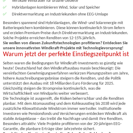
✅
Vertikale Windräder für urbane Gebiete
✅
Hybridanlagen kombinieren Wind, Solar und Speicher
✅
Direktvermarktung an Industriekunden ohne EEG-Umlage
Besonders spannend sind Hybridanlagen, die Wind- und Solarenergie mit
Batteriespeichern kombinieren. Diese können kontinuierlich Strom liefern
und erzielen Premium-Preise durch Direktvermarktung an Industriekunden.
Solche Projekte erreichen Renditen von 12-15% jährlich.
Sie wollen von diesen Zukunftstechnologien profitieren? Entdecken Sie
unsere innovativsten Windkraft-Projekte mit Technologievorsprung!
Warum jetzt der perfekte Einstiegszeitpunkt ist
Selten waren die Bedingungen für Windkraft-Investments so günstig wie
heute! Deutschland hat den Windkraftausbau massiv beschleunigt: Die
vereinfachten Genehmigungsverfahren verkürzen Planungszeiten um Jahre,
höhere Ausschreibungsergebnisse steigern die Renditen, und die Politik
unterstützt den Ausbau mit 18 Milliarden Euro Förderung für 2025.
Gleichzeitig steigen die Strompreise kontinuierlich, was die
Wirtschaftlichkeit von Windparks weiter verbessert.
Die Technologie ist ausgereift, die Risiken beherrschbar und die Renditen
planbar. Mit dem Atomausstieg und dem Kohleausstieg bis 2038 wird jede
zusätzliche Kilowattstunde Windstrom immer wertvoller. Institutionelle
Investoren wie Pensionsfonds und Versicherungen entdecken Windkraft als
stabile Anlageklasse – das treibt die Nachfrage und damit Ihre Renditen.
Besonders attraktiv: Viele Projekte profitieren von der 20-jährigen EEG-
Garantie, die planbare Erträge über Jahrzehnte sichert.