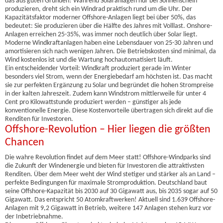
das aus guten Gründen! Während Solaranlagen nur bei Sonnenschein
produzieren, dreht sich ein Windrad praktisch rund um die Uhr. Der
Kapazitätsfaktor moderner Offshore-Anlagen liegt bei über 50%, das
bedeutet: Sie produzieren über die Hälfte des Jahres mit Volllast. Onshore-
Anlagen erreichen 25-35%, was immer noch deutlich über Solar liegt.
Moderne Windkraftanlagen haben eine Lebensdauer von 25-30 Jahren und
amortisieren sich nach wenigen Jahren. Die Betriebskosten sind minimal, da
Wind kostenlos ist und die Wartung hochautomatisiert läuft.
Ein entscheidender Vorteil: Windkraft produziert gerade im Winter
besonders viel Strom, wenn der Energiebedarf am höchsten ist. Das macht
sie zur perfekten Ergänzung zu Solar und begründet die hohen Strompreise
in der kalten Jahreszeit. Zudem kann Windstrom mittlerweile für unter 4
Cent pro Kilowattstunde produziert werden – günstiger als jede
konventionelle Energie. Diese Kostenvorteile übertragen sich direkt auf die
Renditen für Investoren.
Offshore-Revolution – Hier liegen die größten
Chancen
Die wahre Revolution findet auf dem Meer statt! Offshore-Windparks sind
die Zukunft der Windenergie und bieten für Investoren die attraktivsten
Renditen. Über dem Meer weht der Wind stetiger und stärker als an Land –
perfekte Bedingungen für maximale Stromproduktion. Deutschland baut
seine Offshore-Kapazität bis 2030 auf 30 Gigawatt aus, bis 2035 sogar auf 50
Gigawatt. Das entspricht 50 Atomkraftwerken! Aktuell sind 1.639 Offshore-
Anlagen mit 9,2 Gigawatt in Betrieb, weitere 147 Anlagen stehen kurz vor
der Inbetriebnahme.