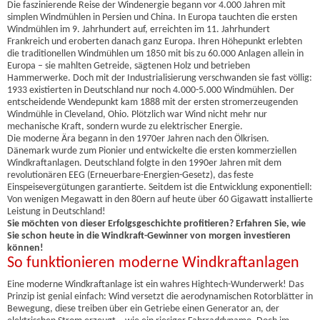
Die faszinierende Reise der Windenergie begann vor 4.000 Jahren mit
simplen Windmühlen in Persien und China. In Europa tauchten die ersten
Windmühlen im 9. Jahrhundert auf, erreichten im 11. Jahrhundert
Frankreich und eroberten danach ganz Europa. Ihren Höhepunkt erlebten
die traditionellen Windmühlen um 1850 mit bis zu 60.000 Anlagen allein in
Europa – sie mahlten Getreide, sägtenen Holz und betrieben
Hammerwerke. Doch mit der Industrialisierung verschwanden sie fast völlig:
1933 existierten in Deutschland nur noch 4.000-5.000 Windmühlen. Der
entscheidende Wendepunkt kam 1888 mit der ersten stromerzeugenden
Windmühle in Cleveland, Ohio. Plötzlich war Wind nicht mehr nur
mechanische Kraft, sondern wurde zu elektrischer Energie.
Die moderne Ära begann in den 1970er Jahren nach den Ölkrisen.
Dänemark wurde zum Pionier und entwickelte die ersten kommerziellen
Windkraftanlagen. Deutschland folgte in den 1990er Jahren mit dem
revolutionären EEG (Erneuerbare-Energien-Gesetz), das feste
Einspeisevergütungen garantierte. Seitdem ist die Entwicklung exponentiell:
Von wenigen Megawatt in den 80ern auf heute über 60 Gigawatt installierte
Leistung in Deutschland!
Sie möchten von dieser Erfolgsgeschichte profitieren? Erfahren Sie, wie
Sie schon heute in die Windkraft-Gewinner von morgen investieren
können!
So funktionieren moderne Windkraftanlagen
Eine moderne Windkraftanlage ist ein wahres Hightech-Wunderwerk! Das
Prinzip ist genial einfach: Wind versetzt die aerodynamischen Rotorblätter in
Bewegung, diese treiben über ein Getriebe einen Generator an, der