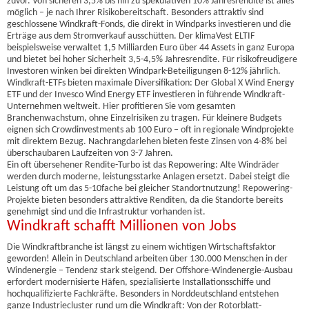
zuvor. Von sicheren 3,5% bis hin zu spekulativen 10% Jahresrendite ist alles
möglich – je nach Ihrer Risikobereitschaft. Besonders attraktiv sind
geschlossene Windkraft-Fonds, die direkt in Windparks investieren und die
Erträge aus dem Stromverkauf ausschütten. Der klimaVest ELTIF
beispielsweise verwaltet 1,5 Milliarden Euro über 44 Assets in ganz Europa
und bietet bei hoher Sicherheit 3,5-4,5% Jahresrendite. Für risikofreudigere
Investoren winken bei direkten Windpark-Beteiligungen 8-12% jährlich.
Windkraft-ETFs bieten maximale Diversifikation: Der Global X Wind Energy
ETF und der Invesco Wind Energy ETF investieren in führende Windkraft-
Unternehmen weltweit. Hier profitieren Sie vom gesamten
Branchenwachstum, ohne Einzelrisiken zu tragen. Für kleinere Budgets
eignen sich Crowdinvestments ab 100 Euro – oft in regionale Windprojekte
mit direktem Bezug. Nachrangdarlehen bieten feste Zinsen von 4-8% bei
überschaubaren Laufzeiten von 3-7 Jahren.
Ein oft übersehener Rendite-Turbo ist das Repowering: Alte Windräder
werden durch moderne, leistungsstarke Anlagen ersetzt. Dabei steigt die
Leistung oft um das 5-10fache bei gleicher Standortnutzung! Repowering-
Projekte bieten besonders attraktive Renditen, da die Standorte bereits
genehmigt sind und die Infrastruktur vorhanden ist.
Windkraft schafft Millionen von Jobs
Die Windkraftbranche ist längst zu einem wichtigen Wirtschaftsfaktor
geworden! Allein in Deutschland arbeiten über 130.000 Menschen in der
Windenergie – Tendenz stark steigend. Der Offshore-Windenergie-Ausbau
erfordert modernisierte Häfen, spezialisierte Installationsschiffe und
hochqualifizierte Fachkräfte. Besonders in Norddeutschland entstehen
ganze Industriecluster rund um die Windkraft: Von der Rotorblatt-