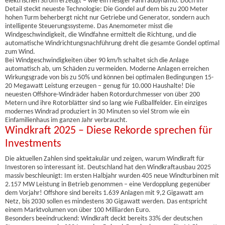
elektrischen Strom erzeugt – wie ein riesiger Fahrraddynamo. Doch im
Detail steckt neueste Technologie: Die Gondel auf dem bis zu 200 Meter
hohen Turm beherbergt nicht nur Getriebe und Generator, sondern auch
intelligente Steuerungssysteme. Das Anemometer misst die
Windgeschwindigkeit, die Windfahne ermittelt die Richtung, und die
automatische Windrichtungsnachführung dreht die gesamte Gondel optimal
zum Wind.
Bei Windgeschwindigkeiten über 90 km/h schaltet sich die Anlage
automatisch ab, um Schäden zu vermeiden. Moderne Anlagen erreichen
Wirkungsgrade von bis zu 50% und können bei optimalen Bedingungen 15-
20 Megawatt Leistung erzeugen – genug für 10.000 Haushalte! Die
neuesten Offshore-Windräder haben Rotordurchmesser von über 200
Metern und ihre Rotorblätter sind so lang wie Fußballfelder. Ein einziges
modernes Windrad produziert in 30 Minuten so viel Strom wie ein
Einfamilienhaus im ganzen Jahr verbraucht.
Windkraft 2025 – Diese Rekorde sprechen für
Investments
Die aktuellen Zahlen sind spektakulär und zeigen, warum Windkraft für
Investoren so interessant ist. Deutschland hat den Windkraftausbau 2025
massiv beschleunigt: Im ersten Halbjahr wurden 405 neue Windturbinen mit
2.157 MW Leistung in Betrieb genommen – eine Verdopplung gegenüber
dem Vorjahr! Offshore sind bereits 1.639 Anlagen mit 9,2 Gigawatt am
Netz, bis 2030 sollen es mindestens 30 Gigawatt werden. Das entspricht
einem Marktvolumen von über 100 Milliarden Euro.
Besonders beeindruckend: Windkraft deckt bereits 33% der deutschen