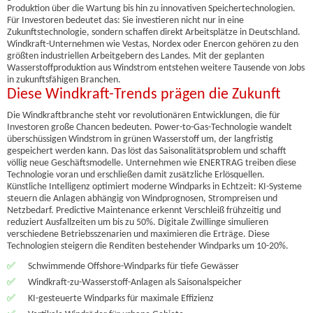
Produktion über die Wartung bis hin zu innovativen Speichertechnologien.
Für Investoren bedeutet das: Sie investieren nicht nur in eine
Zukunftstechnologie, sondern schaffen direkt Arbeitsplätze in Deutschland.
Windkraft-Unternehmen wie Vestas, Nordex oder Enercon gehören zu den
größten industriellen Arbeitgebern des Landes. Mit der geplanten
Wasserstoffproduktion aus Windstrom entstehen weitere Tausende von Jobs
in zukunftsfähigen Branchen.
Diese Windkraft-Trends prägen die Zukunft
Die Windkraftbranche steht vor revolutionären Entwicklungen, die für
Investoren große Chancen bedeuten. Power-to-Gas-Technologie wandelt
überschüssigen Windstrom in grünen Wasserstoff um, der langfristig
gespeichert werden kann. Das löst das Saisonalitätsproblem und schafft
völlig neue Geschäftsmodelle. Unternehmen wie ENERTRAG treiben diese
Technologie voran und erschließen damit zusätzliche Erlösquellen.
Künstliche Intelligenz optimiert moderne Windparks in Echtzeit: KI-Systeme
steuern die Anlagen abhängig von Windprognosen, Strompreisen und
Netzbedarf. Predictive Maintenance erkennt Verschleiß frühzeitig und
reduziert Ausfallzeiten um bis zu 50%. Digitale Zwillinge simulieren
verschiedene Betriebsszenarien und maximieren die Erträge. Diese
Technologien steigern die Renditen bestehender Windparks um 10-20%.
✅
Schwimmende Offshore-Windparks für tiefe Gewässer
✅
Windkraft-zu-Wasserstoff-Anlagen als Saisonalspeicher
✅
KI-gesteuerte Windparks für maximale Effizienz