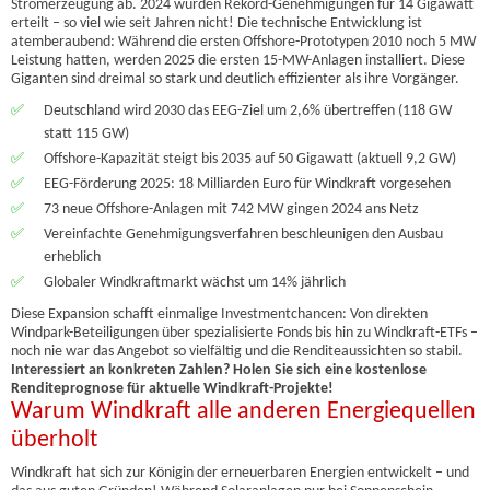
Stromerzeugung ab. 2024 wurden Rekord-Genehmigungen für 14 Gigawatt
erteilt – so viel wie seit Jahren nicht! Die technische Entwicklung ist
atemberaubend: Während die ersten Offshore-Prototypen 2010 noch 5 MW
Leistung hatten, werden 2025 die ersten 15-MW-Anlagen installiert. Diese
Giganten sind dreimal so stark und deutlich effizienter als ihre Vorgänger.
✅
Deutschland wird 2030 das EEG-Ziel um 2,6% übertreffen (118 GW
statt 115 GW)
✅
Offshore-Kapazität steigt bis 2035 auf 50 Gigawatt (aktuell 9,2 GW)
✅
EEG-Förderung 2025: 18 Milliarden Euro für Windkraft vorgesehen
✅
73 neue Offshore-Anlagen mit 742 MW gingen 2024 ans Netz
✅
Vereinfachte Genehmigungsverfahren beschleunigen den Ausbau
erheblich
✅
Globaler Windkraftmarkt wächst um 14% jährlich
Diese Expansion schafft einmalige Investmentchancen: Von direkten
Windpark-Beteiligungen über spezialisierte Fonds bis hin zu Windkraft-ETFs –
noch nie war das Angebot so vielfältig und die Renditeaussichten so stabil.
Interessiert an konkreten Zahlen? Holen Sie sich eine kostenlose
Renditeprognose für aktuelle Windkraft-Projekte!
Warum Windkraft alle anderen Energiequellen
überholt
Windkraft hat sich zur Königin der erneuerbaren Energien entwickelt – und