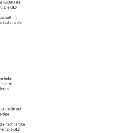
as wichtigste
ßt. Die GLS
edschaft im
e Sustainable
rem hohe
linie zu
ieren.
le Berlin auf
altige
gte nachhaltige
her: Die GLS