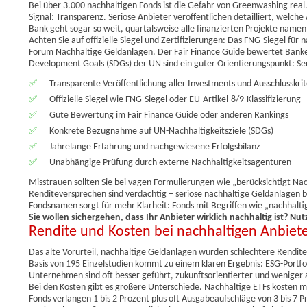
Bei über 3.000 nachhaltigen Fonds ist die Gefahr von Greenwashing real.
Signal: Transparenz. Seriöse Anbieter veröffentlichen detailliert, welche
Bank geht sogar so weit, quartalsweise alle finanzierten Projekte nament
Achten Sie auf offizielle Siegel und Zertifizierungen: Das FNG-Siegel für 
Forum Nachhaltige Geldanlagen. Der Fair Finance Guide bewertet Banken
Development Goals (SDGs) der UN sind ein guter Orientierungspunkt: Seri
✅
Transparente Veröffentlichung aller Investments und Ausschlusskrit
✅
Offizielle Siegel wie FNG-Siegel oder EU-Artikel-8/9-Klassifizierung
✅
Gute Bewertung im Fair Finance Guide oder anderen Rankings
✅
Konkrete Bezugnahme auf UN-Nachhaltigkeitsziele (SDGs)
✅
Jahrelange Erfahrung und nachgewiesene Erfolgsbilanz
✅
Unabhängige Prüfung durch externe Nachhaltigkeitsagenturen
Misstrauen sollten Sie bei vagen Formulierungen wie „berücksichtigt Na
Renditeversprechen sind verdächtig – seriöse nachhaltige Geldanlagen bi
Fondsnamen sorgt für mehr Klarheit: Fonds mit Begriffen wie „nachhalt
Sie wollen sichergehen, dass Ihr Anbieter wirklich nachhaltig ist? N
Rendite und Kosten bei nachhaltigen Anbiet
Das alte Vorurteil, nachhaltige Geldanlagen würden schlechtere Renditen 
Basis von 195 Einzelstudien kommt zu einem klaren Ergebnis: ESG-Portfol
Unternehmen sind oft besser geführt, zukunftsorientierter und weniger a
Bei den Kosten gibt es größere Unterschiede. Nachhaltige ETFs kosten me
Fonds verlangen 1 bis 2 Prozent plus oft Ausgabeaufschläge von 3 bis 7 