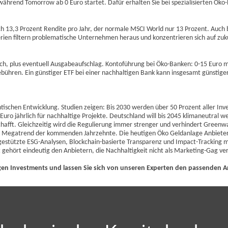
während Tomorrow ab 0 Euro startet. Dafür erhalten Sie bei spezialisierten Öko
ich 13,3 Prozent Rendite pro Jahr, der normale MSCI World nur 13 Prozent. Auch
terien filtern problematische Unternehmen heraus und konzentrieren sich auf zuk
lich, plus eventuell Ausgabeaufschlag. Kontoführung bei Öko-Banken: 0-15 Euro m
bühren. Ein günstiger ETF bei einer nachhaltigen Bank kann insgesamt günstiger 
tischen Entwicklung. Studien zeigen: Bis 2030 werden über 50 Prozent aller Inv
uro jährlich für nachhaltige Projekte. Deutschland will bis 2045 klimaneutral w
schafft. Gleichzeitig wird die Regulierung immer strenger und verhindert Greenw
 den Megatrend der kommenden Jahrzehnte. Die heutigen Öko Geldanlage Anbiete
gestützte ESG-Analysen, Blockchain-basierte Transparenz und Impact-Tracking
 gehört eindeutig den Anbietern, die Nachhaltigkeit nicht als Marketing-Gag ve
ltigen Investments und lassen Sie sich von unseren Experten den passenden A