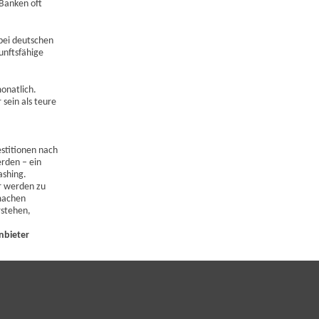
-Banken oft
 bei deutschen
unftsfähige
onatlich.
sein als teure
estitionen nach
erden – ein
ashing.
r werden zu
 machen
rstehen,
nbieter