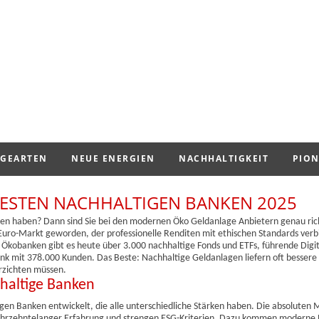
GEARTEN
NEUE ENERGIEN
NACHHALTIGKEIT
PION
BESTEN NACHHALTIGEN BANKEN 2025
issen haben? Dann sind Sie bei den modernen Öko Geldanlage Anbietern genau ric
n-Euro-Markt geworden, der professionelle Renditen mit ethischen Standards verb
en Ökobanken gibt es heute über 3.000 nachhaltige Fonds und ETFs, führende Dig
 mit 378.000 Kunden. Das Beste: Nachhaltige Geldanlagen liefern oft bessere 
erzichten müssen.
hhaltige Banken
en Banken entwickelt, die alle unterschiedliche Stärken haben. Die absoluten 
 jahrzehntelanger Erfahrung und strengen ESG-Kriterien. Dazu kommen moderne 