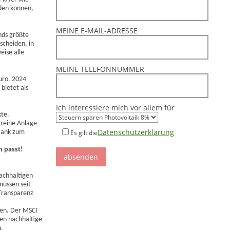
nden können,
MEINE E-MAIL-ADRESSE
nds größte
scheiden, in
eise alle
MEINE TELEFONNUMMER
uro. 2024
bietet als
Ich interessiere mich vor allem für
kte.
reine Anlage-
Datenschutzerklärung
Bank zum
Es gilt die
n passt!
nachhaltigen
müssen seit
 Transparenz
sen. Der MSCI
nen nachhaltige
h.