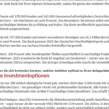
ne: Jede Bank hat ihren eigenen Schwerpunkt, sodass Sie genau den Anbieter fi
und heute mit 378.000 Kunden und 143.000 Genossenschaftsmitgliedern Deutschla
den Euro – ein Wachstum um acht Prozent. Das Besondere: Sie können selbst ent
achhaltiges Wohnen bis zu Bildung und Kultur. Die Bank veröffentlicht quartalsw
chlands ausgezeichnet.
bank mit 747.000 Kunden und einem verwalteten Vermögen von 24,1 Milliarden E
von zwei Prozent. Die Bank gewann 2025 den Deutschen Nachhaltigkeitspreis und 
ditkarten werden aus nachwachsenden Rohstoffen hergestellt.
rt: 100 Prozent aller Kundengelder fließen ausschließlich in nachhaltige Proje
Wohnen. 2025 erweiterte die Bank ihr Angebot um Girokonten – vorher war sie 
keitszielen (SDGs) entsprechen. Die strenge Umweltgarantie macht die Umwelt
n Sie sich kostenlos beraten, welcher Anbieter optimal zu Ihren Anlageziele
ge Investmentoptionen
hren nur 180 ethisch-ökologische Fonds gab, werben 2024 über 3.000 Fonds mit 
illiarden Euro – ein gewaltiger Markt mit professionellen Standards. Alle Fonds 
hhaltige Merkmale) oder Artikel 9 (nachhaltige Ziele) klassifiziert. Das schafft
ord belegen, dass ESG-Investments die Aktienkursentwicklung positiv beeinflus
ent – sogar besser als der normale MSCI World mit 13 Prozent. Die Zeiten, in de
chhaltigkeit ist nicht nur ethisch richtig, sondern auch wirtschaftlich erfolgreic