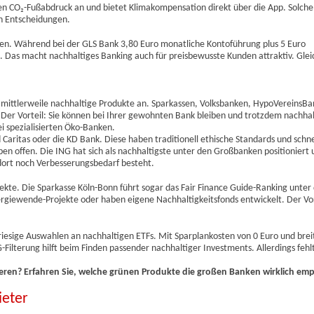
en CO₂-Fußabdruck an und bietet Klimakompensation direkt über die App. Solche
n Entscheidungen.
anken. Während bei der GLS Bank 3,80 Euro monatliche Kontoführung plus 5 Euro
 Das macht nachhaltiges Banking auch für preisbewusste Kunden attraktiv. Gleic
mittlerweile nachhaltige Produkte an. Sparkassen, Volksbanken, HypoVereinsB
 Der Vorteil: Sie können bei Ihrer gewohnten Bank bleiben und trotzdem nachhalt
ei spezialisierten Öko-Banken.
 Caritas oder die KD Bank. Diese haben traditionell ethische Standards und schn
n offen. Die ING hat sich als nachhaltigste unter den Großbanken positioniert 
ort noch Verbesserungsbedarf besteht.
ekte. Die Sparkasse Köln-Bonn führt sogar das Fair Finance Guide-Ranking unter
rgiewende-Projekte oder haben eigene Nachhaltigkeitsfonds entwickelt. Der Vor
iesige Auswahlen an nachhaltigen ETFs. Mit Sparplankosten von 0 Euro und brei
Filterung hilft beim Finden passender nachhaltiger Investments. Allerdings fehlt
tieren? Erfahren Sie, welche grünen Produkte die großen Banken wirklich em
ieter