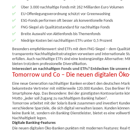
✅
Über 3.000 nachhaltige Fonds mit 262 Milliarden Euro Volumen
✅
EU-Offenlegungsverordnung schützt vor Greenwashing
✅
ESG-Fonds performen oft besser als konventionelle Fonds
✅
FNG-Siegel als Qualitätsstandard für nachhaltige Fonds
✅
Breite Auswahl von Aktienfonds bis Themenfonds
✅
Niedrige Kosten bei nachhaltigen ETFs unter 0,5 Prozent
Besonders empfehlenswert sind ETFs mit dem FNG-Siegel – dem Qualitä
transparente Nachhaltigkeitsstrategien vorweisen und internationale
erfüllen. Auch nachhaltige ETFs sind eine kostengünstige Alternative: Mi
bieten trotzdem professionelle Diversifikation.
Interessiert an nachhaltigen Fonds und ETFs? Entdecken Sie unsere 
Tomorrow und Co – Die neuen digitalen Ök
Eine neue Generation nachhaltiger Banken erobert den deutschen Markt:
bekannteste Vertreter mit mittlerweile 120.000 Kunden. Das Berliner Fin
Smartphone-App. Das Besondere: Bei der günstigsten Kontovariante kön
Motto „jeder soll Zugang zu nachhaltigem Banking haben“.
Tomorrow arbeitet mit der Solaris Bank zusammen und investiert Kundenge
verschiedene Sparziele, die sich digital verwalten lassen. Kunden könn
keine Bank ist, sondern ein Banking-Dienstleister, bietet es eine vollwer
Nachhaltigkeit legen.
Digitale Banking-Features
Die neuen digitalen Öko-Banken punkten mit modernen Features: Real-ti