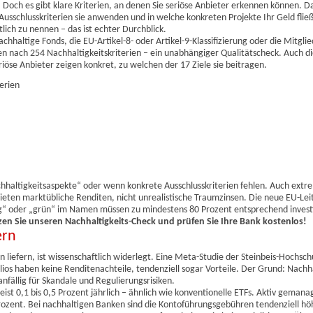
 Doch es gibt klare Kriterien, an denen Sie seriöse Anbieter erkennen können. D
 Ausschlusskriterien sie anwenden und in welche konkreten Projekte Ihr Geld flie
lich zu nennen – das ist echter Durchblick.
nachhaltige Fonds, die EU-Artikel-8- oder Artikel-9-Klassifizierung oder die Mitgli
 nach 254 Nachhaltigkeitskriterien – ein unabhängiger Qualitätscheck. Auch di
öse Anbieter zeigen konkret, zu welchen der 17 Ziele sie beitragen.
erien
chhaltigkeitsaspekte“ oder wenn konkrete Ausschlusskriterien fehlen. Auch ext
eten marktübliche Renditen, nicht unrealistische Traumzinsen. Die neue EU-Leit
ig“ oder „grün“ im Namen müssen zu mindestens 80 Prozent entsprechend invest
utzen Sie unseren Nachhaltigkeits-Check und prüfen Sie Ihre Bank kostenlos!
ern
liefern, ist wissenschaftlich widerlegt. Eine Meta-Studie der Steinbeis-Hochschu
ios haben keine Renditenachteile, tendenziell sogar Vorteile. Der Grund: Nachh
nfällig für Skandale und Regulierungsrisiken.
ist 0,1 bis 0,5 Prozent jährlich – ähnlich wie konventionelle ETFs. Aktiv gemana
Prozent. Bei nachhaltigen Banken sind die Kontoführungsgebühren tendenziell hö