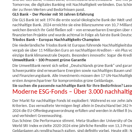
Tomorrow, die digitales Banking mit Nachhaltigkeit verbinden. Das Schö
der zu Ihren Werten und Bedürfnissen passt.
GLS Bank – Der Pionier mit 50 Jahren Erfahrung
Die GLS Bank ist seit 1974 die erste sozial-ökologische Bank der Welt 
nachhaltige Bank. 2024 erreichte sie eine Bilanzsumme von 10,7 Milliar
welchen Bereich Ihr Geld fließen soll – von erneuerbaren Energien über n
finanzierten Projekte und wurde achtmal in Folge als fairste Bank Deuts
Triodos Bank – Europas Nachhaltigkeits-Champion
Die niederländische Triodos Bank ist Europas führende Nachhaltigkeits
vergab sie über 11 Milliarden Euro an nachhaltigen Krediten – ein Plus 
einzige Bank klimaneutrale Depots. Besonders innovativ: Sogar die Kre
UmweltBank – 100 Prozent grüne Garantie
Die UmweltBank nennt sich selbst „Deutschlands grüne Bank“ und garantie
Schwerpunkte sind erneuerbare Energien sowie nachhaltiges Bauen und 
und Finanzierungsbank. Alle Investments müssen den 17 UN-Nachhaltig
ersten Ansprechpartner für kompromisslos grüne Geldanlage.
Sie suchen die passende nachhaltige Bank für Ihre Bedürfnisse? Lasse
Moderne ESG-Fonds – Über 3.000 nachhalti
Der Markt für nachhaltige Fonds ist explodiert: Während es vor zehn Ja
Kriterien. Das verwaltete Vermögen liegt allein in Deutschland bei 262 M
2024 die EU-Offenlegungsverordnung erfüllen und werden in Artikel 8 (nac
und verhindert Greenwashing.
Das Schöne: Die Performance stimmt. Meta-Studien der University of Oxf
World SRI Index erzielte 2020-2024 eine jährliche Rendite von 13,3 Proz
Geldanlagen als renditschwach galten, sind definitiv vorbei. Heute gilt: Na