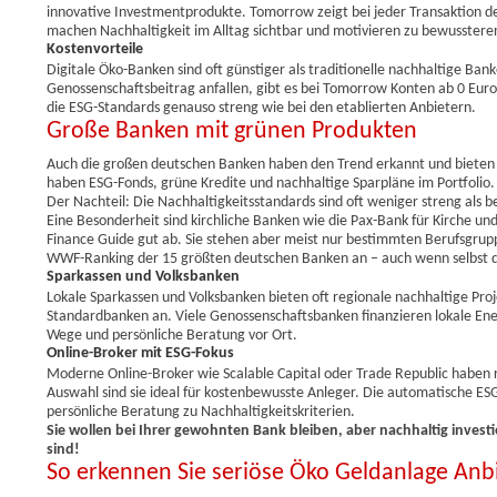
innovative Investmentprodukte. Tomorrow zeigt bei jeder Transaktion d
machen Nachhaltigkeit im Alltag sichtbar und motivieren zu bewusstere
Kostenvorteile
Digitale Öko-Banken sind oft günstiger als traditionelle nachhaltige B
Genossenschaftsbeitrag anfallen, gibt es bei Tomorrow Konten ab 0 Euro.
die ESG-Standards genauso streng wie bei den etablierten Anbietern.
Große Banken mit grünen Produkten
Auch die großen deutschen Banken haben den Trend erkannt und bieten 
haben ESG-Fonds, grüne Kredite und nachhaltige Sparpläne im Portfolio.
Der Nachteil: Die Nachhaltigkeitsstandards sind oft weniger streng als b
Eine Besonderheit sind kirchliche Banken wie die Pax-Bank für Kirche und
Finance Guide gut ab. Sie stehen aber meist nur bestimmten Berufsgruppe
WWF-Ranking der 15 größten deutschen Banken an – auch wenn selbst d
Sparkassen und Volksbanken
Lokale Sparkassen und Volksbanken bieten oft regionale nachhaltige Proj
Standardbanken an. Viele Genossenschaftsbanken finanzieren lokale Ene
Wege und persönliche Beratung vor Ort.
Online-Broker mit ESG-Fokus
Moderne Online-Broker wie Scalable Capital oder Trade Republic haben r
Auswahl sind sie ideal für kostenbewusste Anleger. Die automatische ESG-
persönliche Beratung zu Nachhaltigkeitskriterien.
Sie wollen bei Ihrer gewohnten Bank bleiben, aber nachhaltig inves
sind!
So erkennen Sie seriöse Öko Geldanlage Anb