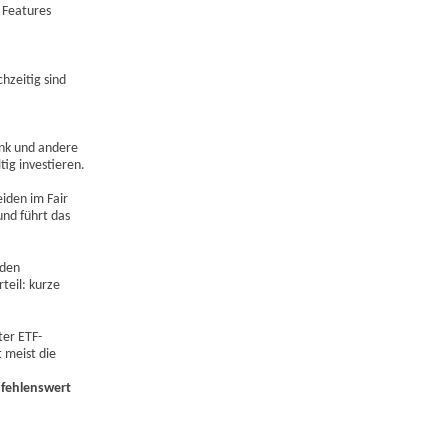
 Features
hzeitig sind
ank und andere
ig investieren.
eiden im Fair
und führt das
 den
teil: kurze
ter ETF-
 meist die
pfehlenswert