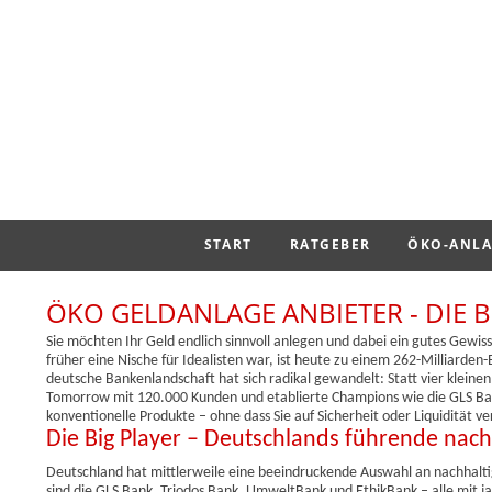
START
RATGEBER
ÖKO-ANLA
ÖKO GELDANLAGE ANBIETER - DIE 
Sie möchten Ihr Geld endlich sinnvoll anlegen und dabei ein gutes Gew
früher eine Nische für Idealisten war, ist heute zu einem 262-Milliarde
deutsche Bankenlandschaft hat sich radikal gewandelt: Statt vier klein
Tomorrow mit 120.000 Kunden und etablierte Champions wie die GLS Bank
konventionelle Produkte – ohne dass Sie auf Sicherheit oder Liquidität v
Die Big Player – Deutschlands führende nac
Deutschland hat mittlerweile eine beeindruckende Auswahl an nachhaltig
sind die GLS Bank, Triodos Bank, UmweltBank und EthikBank – alle mit