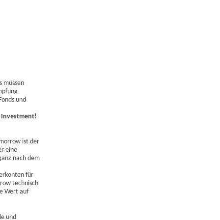
ds müssen
ämpfung
 Fonds und
e Investment!
morrow ist der
er eine
 ganz nach dem
erkonten für
rrow technisch
ie Wert auf
le und