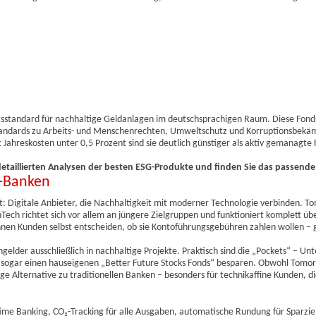
tsstandard für nachhaltige Geldanlagen im deutschsprachigen Raum. Diese Fon
 Standards zu Arbeits- und Menschenrechten, Umweltschutz und Korruptionsbek
t Jahreskosten unter 0,5 Prozent sind sie deutlich günstiger als aktiv gemanagte
detaillierten Analysen der besten ESG-Produkte und finden Sie das passend
o-Banken
 Digitale Anbieter, die Nachhaltigkeit mit moderner Technologie verbinden. To
Tech richtet sich vor allem an jüngere Zielgruppen und funktioniert komplett üb
nen Kunden selbst entscheiden, ob sie Kontoführungsgebühren zahlen wollen –
lder ausschließlich in nachhaltige Projekte. Praktisch sind die „Pockets“ – Unt
en sogar einen hauseigenen „Better Future Stocks Fonds“ besparen. Obwohl Tomo
tige Alternative zu traditionellen Banken – besonders für technikaffine Kunden, d
me Banking, CO₂-Tracking für alle Ausgaben, automatische Rundung für Sparzie