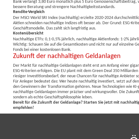
Bank verlangt 3,80 Euro monatlich plus 5 Euro Genossenschaftsbeitrag, 
bessere Beratung und strengere Nachhaltigkeitsstandards.
Rendite-Vergleich
Der MSCI World SRI Index (nachhaltig) erzielte 2020-2024 durchschnittl
Aktien schneiden nachhaltige Indizes oft besser ab. Der Grund: ESG-Kri
Geschäftsmodelle. Das zahlt sich langfristig aus.
Kostenübersicht
Nachhaltige ETFs: 0,1-0,5% jährlich, nachhaltige Aktienfonds: 1-2% jähr
Wichtig: Schauen Sie auf die Gesamtkosten und nicht nur auf einzelne Ge
Fonds bei einer kostenlosen Bank.
Zukunft der nachhaltigen Geldanlagen
Der Markt für nachhaltige Geldanlagen steht erst am Anfang einer gigan
ESG-Kriterien erfolgen. Die EU plant mit dem Green Deal 350 Milliarden E
riesiger Investitionsbedarf, der neue Chancen für nachhaltige Anbieter 
Für Anleger bedeutet das: Wer heute nachhaltig investiert, setzt auf
den Gewinnern der Transformation gehören. Neue Technologien wie KI-
nachhaltige Geldanlagen immer präziser und wirkungsvoller. Die Zukunft
sondern als echte Geschäftsphilosophie leben.
Bereit für die Zukunft der Geldanlage? Starten Sie jetzt mit nachha
empfehlen!