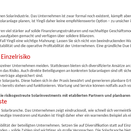
chen Solarindustrie. Das Unternehmen ist zwar formal noch existent, kämpft aber
laranlage planen, ist Yingli daher keine empfehlenswerte Option – zu unsicher i
ren viel stärker auf solide Finanzierungsstrukturen und nachhaltige Geschäftsmo
ausaufgaben gemacht und verfügen über solidere Bilanzen.
r Fall Yingli eine wichtige Mahnung: Lassen Sie sich nicht von beeindruckenden 
abilität und die operative Profitabilität der Unternehmen. Eine gründliche Due 
Einzelrisiko
inzelner Unternehmen meiden. Stattdessen bieten sich diversifizierte Ansätze an
 das Risiko. Auch direkte Beteiligungen an konkreten Solaranlagen sind oft siche
verträge abgesichert sind.
le Solarparks. Diese haben sich in der Praxis bewährt und generieren planbare Er
gen bereits stehen und funktionieren. Wartung und Service können notfalls auch 
ie risikogestreute Solarinvestments mit etablierten Partnern und planbaren
ste
der Solarbranche. Das Unternehmen zeigt eindrucksvoll, wie schnell sich vermeintli
utige Investoren und Kunden ist Yingli daher eher ein warnendes Beispiel als e
ilität der beteiligten Unternehmen. Setzen Sie auf Diversifikation statt auf Einz
den – solide Zahlen sind wichtiger als große Versprechen. Die Solarbranche biet