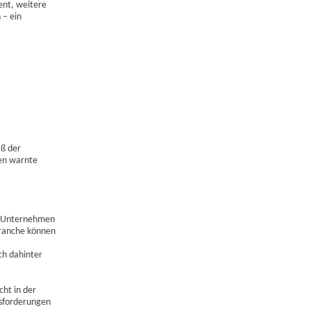
ent, weitere
 – ein
aß der
en warnte
che Unternehmen
branche können
ch dahinter
ht in der
usforderungen