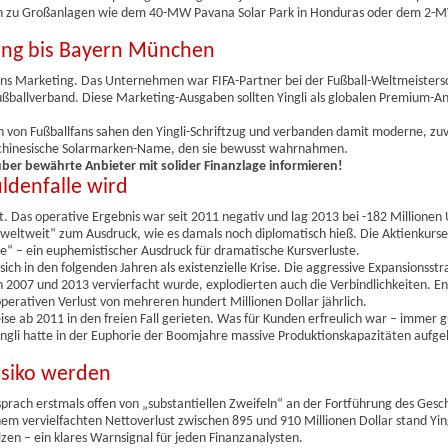
 hin zu Großanlagen wie dem 40-MW Pavana Solar Park in Honduras oder dem 2
ing bis Bayern München
iv ins Marketing. Das Unternehmen war FIFA-Partner bei der Fußball-Weltmeisters
allverband. Diese Marketing-Ausgaben sollten Yingli als globalen Premium-An
n von Fußballfans sahen den Yingli-Schriftzug und verbanden damit moderne, zuv
te chinesische Solarmarken-Name, den sie bewusst wahrnahmen.
 über bewährte Anbieter mit solider Finanzlage informieren!
denfalle wird
Das operative Ergebnis war seit 2011 negativ und lag 2013 bei -182 Millionen U
weltweit“ zum Ausdruck, wie es damals noch diplomatisch hieß. Die Aktienkurs
“ – ein euphemistischer Ausdruck für dramatische Kursverluste.
 in den folgenden Jahren als existenzielle Krise. Die aggressive Expansionsstr
2007 und 2013 vervierfacht wurde, explodierten auch die Verbindlichkeiten. E
perativen Verlust von mehreren hundert Millionen Dollar jährlich.
eise ab 2011 in den freien Fall gerieten. Was für Kunden erfreulich war – immer 
ngli hatte in der Euphorie der Boomjahre massive Produktionskapazitäten aufgeb
isiko werden
rach erstmals offen von „substantiellen Zweifeln“ an der Fortführung des Gesch
m vervielfachten Nettoverlust zwischen 895 und 910 Millionen Dollar stand Ying
en – ein klares Warnsignal für jeden Finanzanalysten.