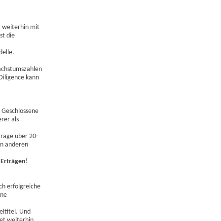
 weiterhin mit
st die
delle.
Wachstumszahlen
Diligence kann
: Geschlossene
rer als
träge über 20-
von anderen
 Erträgen!
ch erfolgreiche
ine
eltitel. Und
et weiterhin