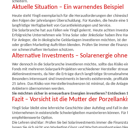
scheitern.
Aktuelle Situation – Ein warnendes Beispiel
Heute steht Yingli exemplarisch für die Herausforderungen der chinesis
den Folgen der jahrelangen Überschuldung. Für Kunden, die heute eine So
langfristige Verfügbarkeit von Garantieleistungen und Service.
Die Solarbranche hat aus Fällen wie Yingli gelernt. Heute achten Investo
Erfolgreiche Unternehmen wie Trina Solar oder JinkoSolar haben ihre H
Für Anleger, die in ökologische Geldanlagen investieren möchten, ist de
oder großen Marketing-Auftritten blenden. Prüfen Sie immer die Finanzst
vor schmerzhaften Verlusten schützen.
Alternative Investments – Solarenergie ohne 
Wer dennoch in die Solarbranche investieren möchte, sollte das Risiko e
Fonds mit mehreren Solarpark-Projekten verschiedener Hersteller streuen
Aktieninvestments, da hier die Erträge durch langfristige Stromabnahme
Besonders interessant sind Investments in bereits existierende, profitab
25 Jahre. Das Risiko von Herstellerinsolvenzen ist minimal, da die Anla
Anbietern übernommen werden.
Sie möchten sicher in erneuerbare Energien investieren? Entdecken S
Fazit – Vorsicht ist die Mutter der Porzellanki
Yingli Solar bleibt eine lehrreiche Geschichte über Aufstieg und Fall in 
Unternehmen in existenzielle Schwierigkeiten manövrieren können. Für he
empfehlenswerte Option.
Die Lehren sind klar: Prüfen Sie bei Solarinvestments immer die Finanzstab
lassen Sie sich nicht von Marketing-Glanz und Wachstumsphantasien blen