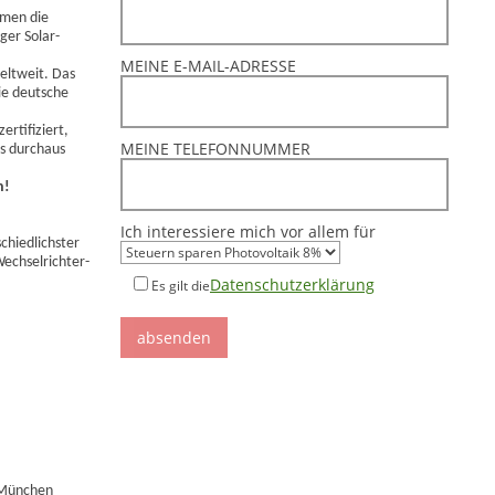
hmen die
ger Solar-
MEINE E-MAIL-ADRESSE
eltweit. Das
ie deutsche
rtifiziert,
MEINE TELEFONNUMMER
s durchaus
n!
Ich interessiere mich vor allem für
chiedlichster
echselrichter-
Datenschutzerklärung
Es gilt die
n München