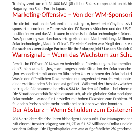
Trainingszentrum mit 31.000 kWh jährlicher Solarstromproduktion bis
Nagareyama Solar Port in Japan.
Marketing-Offensive – Von der WM-Sponsor
Um die internationale Bekanntheit zu steigern, investierte Yingli mass
sponserte prominente Teams wie den FC Bayern München und den US-Fußb
positionieren und das Vertrauen in chinesische Solartechnologie stärken.
Das Sponsoring war durchaus erfolgreich in der Markenbildung. Millione
Solartechnologie „Made in China“. Für viele Kunden war Yingli der ers
Sie suchen zuverlässige Partner für Ihr Solarprojekt? Lassen Sie sich
Warnsignale – Wenn das Wachstum zur Schul
Bereits im PDF von 2014 waren bedenkliche Entwicklungen dokumentiert. 
den Zahlen kam die „insgesamt angespannte Situation der Solarbranche 
„korrespondierte mit anderen führenden Unternehmen der Solarindustrie
Was in den öffentlichen Dokumenten nur angedeutet wurde, entpuppte sich
einer erdrückenden Schuldenlast geführt. Während der Umsatz zwischen 
betrug die Bilanzsumme bereits 4,534 Milliarden US-Dollar – bei einem o
Die Situation verschärfte sich dramatisch, als die globalen Solarmodulpr
Solarmodule – wurde für Hersteller mit hohen Fixkosten zum Problem. Yi
fallenden Preisen nicht mehr profitabel betrieben werden konnten.
Der Absturz – Wenn Schulden zum Existenzr
2016 erreichte die Krise ihren bisherigen Höhepunkt. Das Management sp
Mit einem Umsatzrückgang von 21,2% auf 1,57 Milliarden Dollar und eine
vor dem Kollaps. Die Eigenkapitalquote war auf gefährliche 2% geschmolz