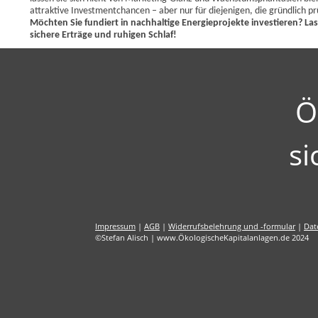
attraktive Investmentchancen – aber nur für diejenigen, die gründlich p
Möchten Sie fundiert in nachhaltige Energieprojekte investieren? Lass
sichere Erträge und ruhigen Schlaf!
Ö
si
Impressum
|
AGB
|
Widerrufsbelehrung und -formular
|
Dat
©Stefan Alisch | www.ÖkologischeKapitalanlagen.de 2024