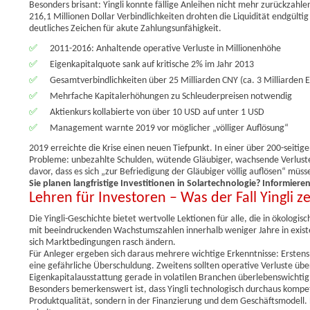
Besonders brisant: Yingli konnte fällige Anleihen nicht mehr zurückzah
216,1 Millionen Dollar Verbindlichkeiten drohten die Liquidität endgül
deutliches Zeichen für akute Zahlungsunfähigkeit.
✅
2011-2016: Anhaltende operative Verluste in Millionenhöhe
✅
Eigenkapitalquote sank auf kritische 2% im Jahr 2013
✅
Gesamtverbindlichkeiten über 25 Milliarden CNY (ca. 3 Milliarden 
✅
Mehrfache Kapitalerhöhungen zu Schleuderpreisen notwendig
✅
Aktienkurs kollabierte von über 10 USD auf unter 1 USD
✅
Management warnte 2019 vor möglicher „völliger Auflösung“
2019 erreichte die Krise einen neuen Tiefpunkt. In einer über 200-seiti
Probleme: unbezahlte Schulden, wütende Gläubiger, wachsende Verlus
davor, dass es sich „zur Befriedigung der Gläubiger völlig auflösen“ müss
Sie planen langfristige Investitionen in Solartechnologie? Informieren 
Lehren für Investoren – Was der Fall Yingli ze
Die Yingli-Geschichte bietet wertvolle Lektionen für alle, die in ökolog
mit beeindruckenden Wachstumszahlen innerhalb weniger Jahre in existe
sich Marktbedingungen rasch ändern.
Für Anleger ergeben sich daraus mehrere wichtige Erkenntnisse: Erstens
eine gefährliche Überschuldung. Zweitens sollten operative Verluste üb
Eigenkapitalausstattung gerade in volatilen Branchen überlebenswichtig
Besonders bemerkenswert ist, dass Yingli technologisch durchaus kompe
Produktqualität, sondern in der Finanzierung und dem Geschäftsmodell.