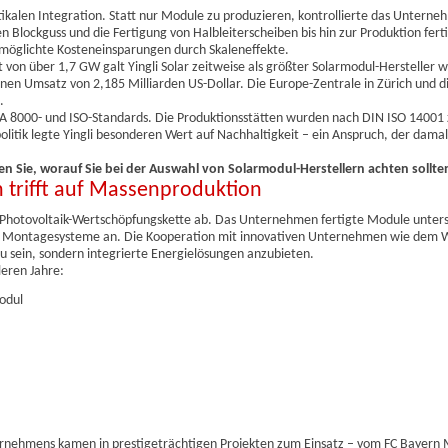
rtikalen Integration. Statt nur Module zu produzieren, kontrollierte das Unterne
 Blockguss und die Fertigung von Halbleiterscheiben bis hin zur Produktion ferti
rmöglichte Kosteneinsparungen durch Skaleneffekte.
von über 1,7 GW galt Yingli Solar zeitweise als größter Solarmodul-Hersteller w
en Umsatz von 2,185 Milliarden US-Dollar. Die Europe-Zentrale in Zürich und d
.
SA 8000- und ISO-Standards. Die Produktionsstätten wurden nach DIN ISO 14001 ze
ik legte Yingli besonderen Wert auf Nachhaltigkeit – ein Anspruch, der damal
ren Sie, worauf Sie bei der Auswahl von Solarmodul-Herstellern achten sollte
 trifft auf Massenproduktion
 Photovoltaik-Wertschöpfungskette ab. Das Unternehmen fertigte Module unters
e Montagesysteme an. Die Kooperation mit innovativen Unternehmen wie dem W
u sein, sondern integrierte Energielösungen anzubieten.
eren Jahre:
Modul
ternehmens kamen in prestigeträchtigen Projekten zum Einsatz – vom FC Bayer