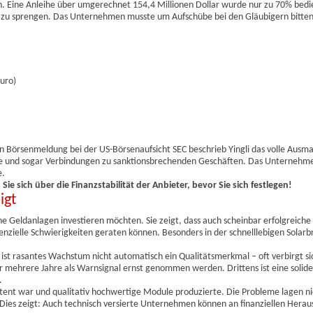
len. Eine Anleihe über umgerechnet 154,4 Millionen Dollar wurde nur zu 70% bedi
tig zu sprengen. Das Unternehmen musste um Aufschübe bei den Gläubigern bitten
Euro)
gen Börsenmeldung bei der US-Börsenaufsicht SEC beschrieb Yingli das volle Ausm
te und sogar Verbindungen zu sanktionsbrechenden Geschäften. Das Unternehm
e.
Sie sich über die Finanzstabilität der Anbieter, bevor Sie sich festlegen!
igt
ische Geldanlagen investieren möchten. Sie zeigt, dass auch scheinbar erfolgrei
nzielle Schwierigkeiten geraten können. Besonders in der schnelllebigen Solar
 ist rasantes Wachstum nicht automatisch ein Qualitätsmerkmal – oft verbirgt si
er mehrere Jahre als Warnsignal ernst genommen werden. Drittens ist eine solide
.
tent war und qualitativ hochwertige Module produzierte. Die Probleme lagen nic
 Dies zeigt: Auch technisch versierte Unternehmen können an finanziellen Hera