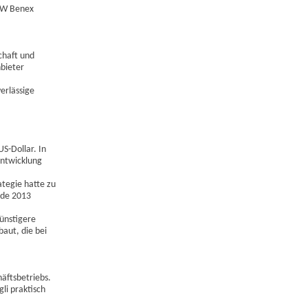
-MW Benex
chaft und
bieter
erlässige
S-Dollar. In
entwicklung
ategie hatte zu
nde 2013
günstigere
aut, die bei
äftsbetriebs.
li praktisch