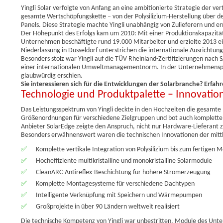
Yingli Solar verfolgte von Anfang an eine ambitionierte Strategie der ve
gesamte Wertschöpfungskette – von der Polysilizium-Herstellung über den
Panels. Diese Strategie machte Yingli unabhängig von Zulieferern und e
Der Höhepunkt des Erfolgs kam um 2010: Mit einer Produktionskapazität 
Unternehmen beschäftigte rund 19.000 Mitarbeiter und erzielte 2013 ein
Niederlassung in Düsseldorf unterstrichen die internationale Ausrichtung
Besonders stolz war Yingli auf die TÜV Rheinland-Zertifizierungen nach 
einer internationalen Umweltmanagementnorm. In der Unternehmenspolit
glaubwürdig erschien.
Sie interessieren sich für die Entwicklungen der Solarbranche? Erfah
Technologie und Produktpalette – Innovation
Das Leistungsspektrum von Yingli deckte in den Hochzeiten die gesamte
Größenordnungen für verschiedene Zielgruppen und bot auch komplett
Anbieter SolarEdge zeigte den Anspruch, nicht nur Hardware-Lieferant z
Besonders erwähnenswert waren die technischen Innovationen der mittl
✅
Komplette vertikale Integration von Polysilizium bis zum fertigen 
✅
Hocheffiziente multikristalline und monokristalline Solarmodule
✅
CleanARC-Antireflex-Beschichtung für höhere Stromerzeugung
✅
Komplette Montagesysteme für verschiedene Dachtypen
✅
Intelligente Verknüpfung mit Speichern und Wärmepumpen
✅
Großprojekte in über 90 Ländern weltweit realisiert
Die technische Kompetenz von Yingli war unbestritten. Module des Un