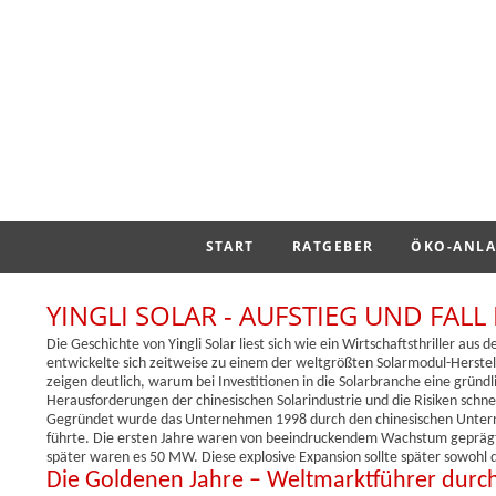
START
RATGEBER
ÖKO-ANLA
YINGLI SOLAR - AUFSTIEG UND FALL
Die Geschichte von Yingli Solar liest sich wie ein Wirtschaftsthriller a
entwickelte sich zeitweise zu einem der weltgrößten Solarmodul-Herstell
zeigen deutlich, warum bei Investitionen in die Solarbranche eine gründlic
Herausforderungen der chinesischen Solarindustrie und die Risiken schn
Gegründet wurde das Unternehmen 1998 durch den chinesischen Untern
führte. Die ersten Jahre waren von beeindruckendem Wachstum geprägt:
später waren es 50 MW. Diese explosive Expansion sollte später sowohl di
Die Goldenen Jahre – Weltmarktführer durch 