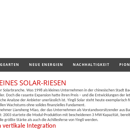
GEARTEN
NEUE ENERGIEN
NACHHALTIGKEIT
PION
 EINES SOLAR-RIESEN
us der Solarbranche. Was 1998 als kleines Unternehmen in der chinesischen Stadt B
er. Doch die rasante Expansion hatte ihren Preis – und die Entwicklungen der le
he Analyse der Anbieter unerlässlich ist. Yingli Solar steht heute exemplarisch f
ellen Wachstums ohne solides finanzielles Fundament.
ehmer Liansheng Miao, der das Unternehmen als Vorstandsvorsitzender aus Ba
 2003 startete die Modul-Produktion mit bescheidenen 3 MW Kapazität, bereits
e größte Stärke als auch die Achillesferse von Yingli werden.
vertikale Integration