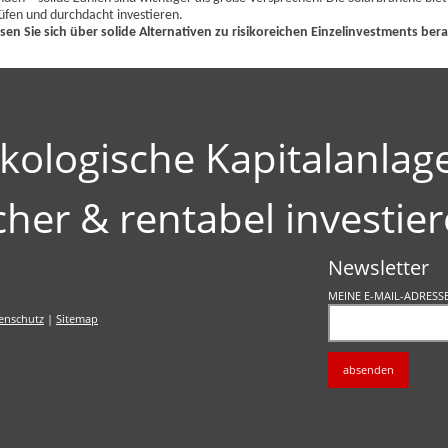
rüfen und durchdacht investieren.
en Sie sich über solide Alternativen zu risikoreichen Einzelinvestments bera
kologische Kapitalanlag
cher & rentabel investie
Newsletter
MEINE E-MAIL-ADRESS
enschutz
|
Sitemap